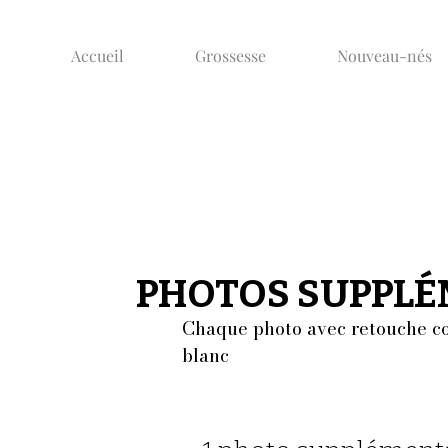
Accueil
Grossesse
Nouveau-nés
PHOTOS SUPPLÉ
PHOTOS SUPPLÉ
Chaque photo avec retouche co
blanc